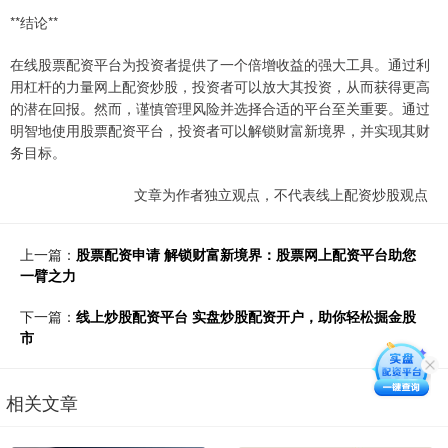
**结论**
在线股票配资平台为投资者提供了一个倍增收益的强大工具。通过利
用杠杆的力量网上配资炒股，投资者可以放大其投资，从而获得更高
的潜在回报。然而，谨慎管理风险并选择合适的平台至关重要。通过
明智地使用股票配资平台，投资者可以解锁财富新境界，并实现其财
务目标。
文章为作者独立观点，不代表线上配资炒股观点
上一篇：
股票配资申请 解锁财富新境界：股票网上配资平台助您
一臂之力
下一篇：
线上炒股配资平台 实盘炒股配资开户，助你轻松掘金股
市
相关文章