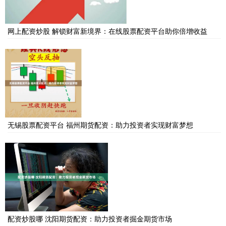
网上配资炒股 解锁财富新境界：在线股票配资平台助你倍增收益
无锡股票配资平台 福州期货配资：助力投资者实现财富梦想
配资炒股哪 沈阳期货配资：助力投资者掘金期货市场