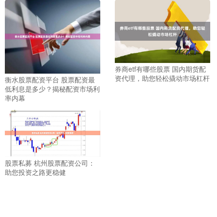
券商etf有哪些股票 国内期货配
资代理，助您轻松撬动市场杠杆
衡水股票配资平台 股票配资最
低利息是多少？揭秘配资市场利
率内幕
股票私募 杭州股票配资公司：
助您投资之路更稳健