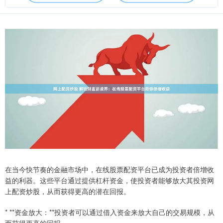
在当今快节奏的金融市场中，在线股票配资平台已成为投资者倍增收
益的利器。这些平台通过提供杠杆资金，使投资者能够放大其投资网
上配资炒股，从而获得更高的潜在回报。
* **资金放大：**投资者可以通过借入资金来放大自己的交易规模，从