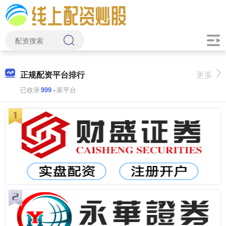
正规配资平台排行
更多
已收录
999
+家平台