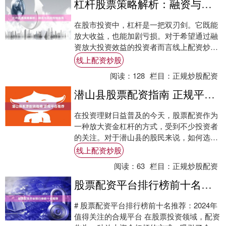
杠杆股票策略解析：融资与风险控制指南
在股市投资中，杠杆是一把双刃剑。它既能
放大收益，也能加剧亏损。对于希望通过融
资放大投资效益的投资者而言线上配资炒
股，理解杠杆股票策略的核心逻辑与风险控
线上配资炒股
制方法至关....
阅读：
128
栏目：
正规炒股配资
潜山县股票配资指南 正规平台推荐
在投资理财日益普及的今天，股票配资作为
一种放大资金杠杆的方式，受到不少投资者
的关注。对于潜山县的股民来说，如何选择
正规、安全的配资平台线上配资炒股，是参
线上配资炒股
与配资交....
阅读：
63
栏目：
正规炒股配资
股票配资平台排行榜前十名推荐
# 股票配资平台排行榜前十名推荐：2024年
值得关注的合规平台 在股票投资领域，配资