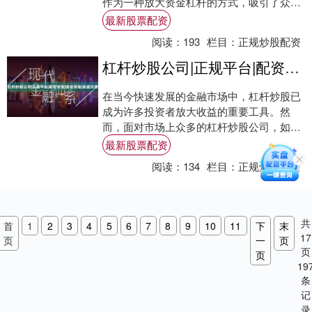
作为一种放大资金杠杆的方式，吸引了众多
投资者的关注。然而，面对市场上众多的
最新股票配资
配....
阅读：
193
栏目：
正规炒股配资
杠杆炒股公司|正规平台|配资安全|高倍资金|实盘交易
在当今快速发展的金融市场中，杠杆炒股已
成为许多投资者放大收益的重要工具。然
而，面对市场上众多的杠杆炒股公司，如何
选择一家正规平台、确保配资安全、获得高
最新股票配资
倍资金支持....
阅读：
134
栏目：
正规炒股配资
共
首
1
2
3
4
5
6
7
8
9
10
11
下
末
17
页
一
页
页
页
19
条
记
录