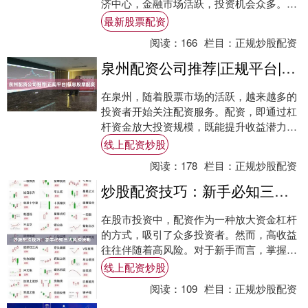
济中心，金融市场活跃，投资机会众多。然
而，许多投资者在抓住市场机遇时，往往面
最新股票配资
临资金不....
阅读：
166
栏目：
正规炒股配资
泉州配资公司推荐|正规平台|低息股票配资
在泉州，随着股票市场的活跃，越来越多的
投资者开始关注配资服务。配资，即通过杠
杆资金放大投资规模，既能提升收益潜力，
也伴随一定风险。因此，选择一家正规、低
线上配资炒股
息的配资....
阅读：
178
栏目：
正规炒股配资
炒股配资技巧：新手必知三大风控法则
在股市投资中，配资作为一种放大资金杠杆
的方式，吸引了众多投资者。然而，高收益
往往伴随着高风险。对于新手而言，掌握科
学的炒股配资技巧，尤其是风险控制法则，
线上配资炒股
是保障资....
阅读：
109
栏目：
正规炒股配资