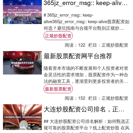
365jz_error_msg:: keep-alive365jz_error_msg:: keep-alive股票配资如何选？避坑指南与合规平台甄别
# 365jz_error_msg:: keep-
alive365jz_error_msg:: keep-alive股票配资如
何选？避坑指南与合规平台甄别正规炒....
正规炒股配资
阅读：
122
栏目：
正规炒股配资
最新股票配资网平台推荐
随着资本市场的不断发展和个人投资者对资
金灵活性的需求增加，股票配资作为一种合
法的融资工具，逐渐受到更多投资者的关
注。2024年最新股票配资，市场上涌现出一
最新股票配资
批新的....
阅读：
152
栏目：
正规炒股配资
大连炒股配资公司排名，正规股票配资平台哪家好
## 大连炒股配资公司排名解析：如何甄选正
规可靠的股票配资平台？线上配资炒股 在风