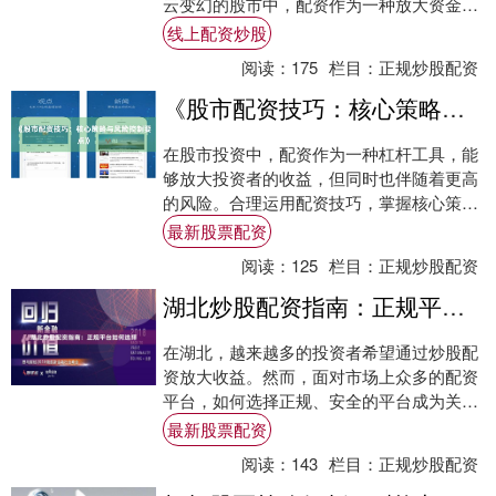
云变幻的股市中，配资作为一种放大资金杠
杆的工具，吸引了众多投资者的目光。大连
线上配资炒股
作....
阅读：
175
栏目：
正规炒股配资
《股市配资技巧：核心策略与风险控制要点》
在股市投资中，配资作为一种杠杆工具，能
够放大投资者的收益，但同时也伴随着更高
的风险。合理运用配资技巧，掌握核心策略
与风险控制要点，是投资者在市场中稳健前
最新股票配资
行的关键....
阅读：
125
栏目：
正规炒股配资
湖北炒股配资指南：正规平台如何选择
在湖北，越来越多的投资者希望通过炒股配
资放大收益。然而，面对市场上众多的配资
平台，如何选择正规、安全的平台成为关键
问题。本文将为您提供一份实用的湖北炒股
最新股票配资
配资指南....
阅读：
143
栏目：
正规炒股配资