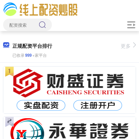
正规配资平台排行
更多
已收录
999
+家平台