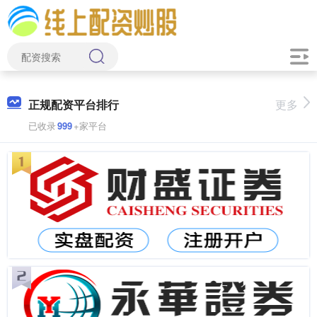
正规配资平台排行
更多
已收录
999
+家平台