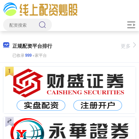
正规配资平台排行
更多
已收录
999
+家平台