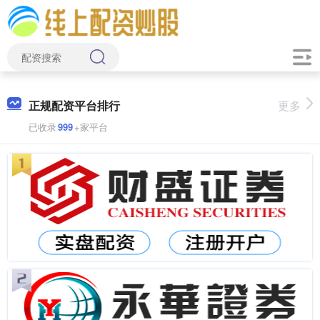
正规配资平台排行
更多
已收录
999
+家平台