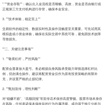
* **资金存取**：确认出入金流程是否顺畅、高效，资金是否由银行或
正规第三方支付机构进行存管，确保本金安全。
3. **技术体验，稳定至上**
交易软件的稳定性、数据实时性及操作流畅度至关重要。可先试用其
模拟盘或小资金体验，确保在实际交易中系统可靠，避免因技术故障
导致损失。
**二、关键注意事项**
1. **敬畏杠杆，严控风险**
配资会显著放大盈亏。务必根据自身风险承受能力审慎选择杠杆比
例，切勿满仓操作。建议将配资资金仅作为原有投资策略的有限补
充，并设置严格的止损纪律。
2. **甄别宣传，理性判断**
对“稳赚不赔”、“高额回报”等宣传话术保持高度警惕。股票市场本身存
在风险，任何承诺保本保收益的行为均属违规。成功源于独立分析与