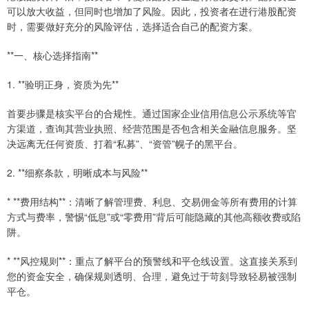
可以放大收益，但同时也增加了风险。因此，投资者在进行港股配资
时，需要做好充分的风险评估，选择适合自己的配资方案。
**一、核心选择指南**
1. **验明正身，资质为先**
首要步骤是核实平台的合规性。通过国家企业信用信息公示系统等官
方渠道，查询其营业执照、经营范围是否包含相关金融信息服务。坚
决远离无任何资质、打着“私募”、“资管”幌子的黑平台。
2. **细察条款，明晰成本与风险**
* **费用结构**：清晰了解管理费、利息、交易佣金等所有费用的计算
方式与费率，警惕“低息”或“零费用”背后可能隐藏的其他高额收费或陷
阱。
* **风控规则**：重点了解平台的预警线和平仓线设置。这直接关系到
您的资金安全，确保规则透明、合理，避免过于苛刻导致轻易被强制
平仓。