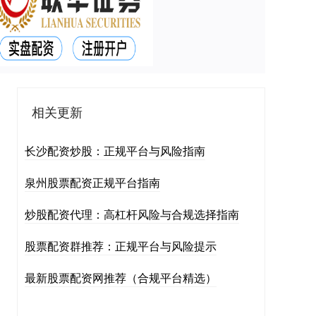
相关更新
长沙配资炒股：正规平台与风险指南
泉州股票配资正规平台指南
炒股配资代理：高杠杆风险与合规选择指南
股票配资群推荐：正规平台与风险提示
最新股票配资网推荐（合规平台精选）