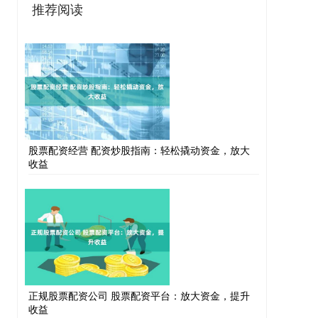
推荐阅读
股票配资经营 配资炒股指南：轻松撬动资金，放大
收益
正规股票配资公司 股票配资平台：放大资金，提升
收益