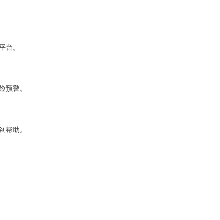
平台。
险预警。
到帮助。