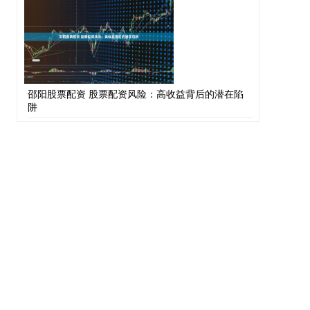
邵阳股票配资 股票配资风险：高收益背后的潜在陷
阱