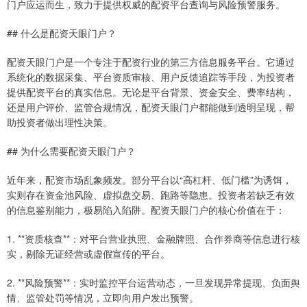
门户应运而生，致力于提供权威的配资平台查询与风险预警服务。
## 什么是配资天眼门户？
配资天眼门户是一个专注于配资行业的第三方信息服务平台。它通过
系统化的数据采集、平台资质审核、用户反馈追踪等手段，为投资者
提供配资平台的真实信息。无论是平台背景、资金安全、费率结构，
还是用户评价、监管合规情况，配资天眼门户都能做到透明呈现，帮
助投资者做出理性决策。
## 为什么需要配资天眼门户？
近年来，配资市场乱象频发。部分平台以“高杠杆、低门槛”为诱饵，
实则存在资金池风险、虚拟盘交易、跑路等隐患。投资者若缺乏有效
的信息鉴别能力，极易陷入陷阱。配资天眼门户的核心价值在于：
1. **资质核查**：对平台营业执照、金融牌照、合作券商等信息进行核
实，剔除无证经营或虚假宣传的平台。
2. **风险预警**：实时监控平台运营动态，一旦发现异常提现、负面舆
情、监管处罚等情况，立即向用户发出预警。