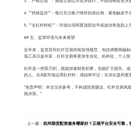
3. **严格止损**：预设止损位并坚决执行，不因情绪改变决
4. **持续监控**：每日关注账户维持担保比例，避免触发平
5. **去杠杆时机**：市场出现明显顶部信号或波动率急剧
## 五、监管环境与未来展望
近年来，监管层对杠杆交易持续加强规范，包括调整两融标
场工具日益丰富，杠杆交易将更加专业化、机构化，个人投
杠杆是一把双刃剑，既能加速财富积累，也能扩大损失。成
的人。在A股市场运用杠杆时，请始终牢记：生存比盈利更
*免责声明：本文仅供参考，不构成投资建议。杠杆交易风
慎决策。*
上一篇：
杭州期货配资服务哪家好？正规平台安全可靠，