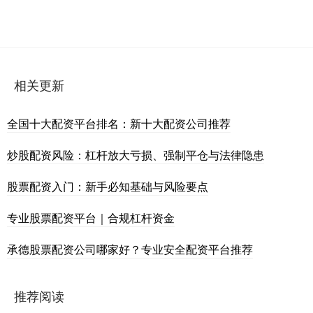
相关更新
全国十大配资平台排名：新十大配资公司推荐
炒股配资风险：杠杆放大亏损、强制平仓与法律隐患
股票配资入门：新手必知基础与风险要点
专业股票配资平台｜合规杠杆资金
承德股票配资公司哪家好？专业安全配资平台推荐
推荐阅读