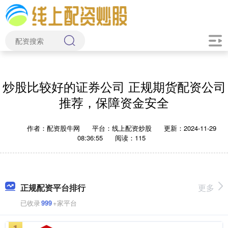
炒股比较好的证券公司 正规期货配资公司
推荐，保障资金安全
作者：配资股牛网
平台：线上配资炒股
更新：2024-11-29
08:36:55
阅读：115
正规配资平台排行
更多
已收录
999
+家平台