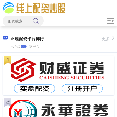
正规配资平台排行
更多
已收录
999
+家平台