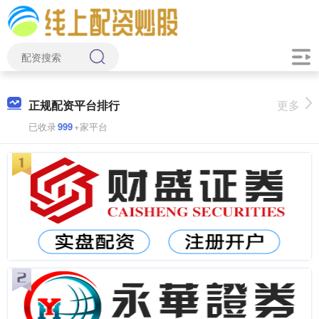
正规配资平台排行
更多
已收录
999
+家平台